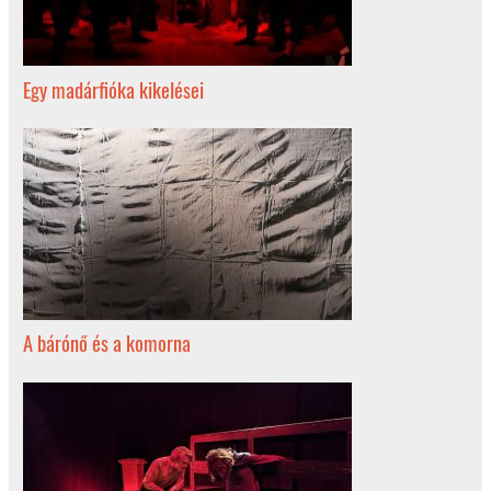
Egy madárfióka kikelései
A bárónő és a komorna