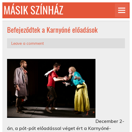
Skip
MÁSIK SZÍNHÁZ
to
content
© 1992-2026
Befejeződtek a Karnyóné előadások
Leave a comment
December 2-
án, a pót-pót előadással véget ért a Karnyóné-