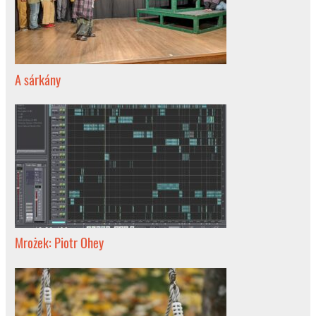
A sárkány
Mrożek: Piotr Ohey