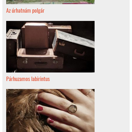
Az úrhatnám polgár
Párhuzamos labirintus