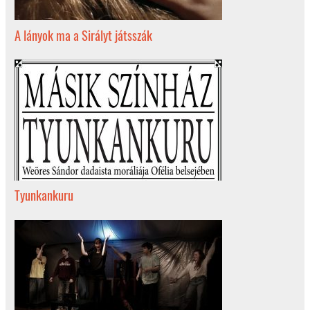
A lányok ma a Sirályt játsszák
Tyunkankuru