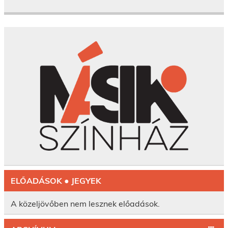
ELŐADÁSOK ● JEGYEK
A közeljövőben nem lesznek előadások.