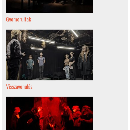
Gyomorultak
Visszavonulás