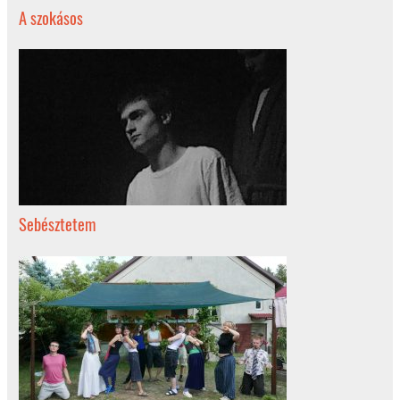
A szokásos
Sebésztetem