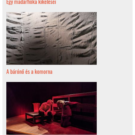
Egy madárfióka kikelései
A bárónő és a komorna