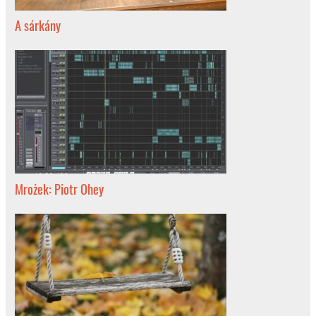
A sárkány
Mrożek: Piotr Ohey