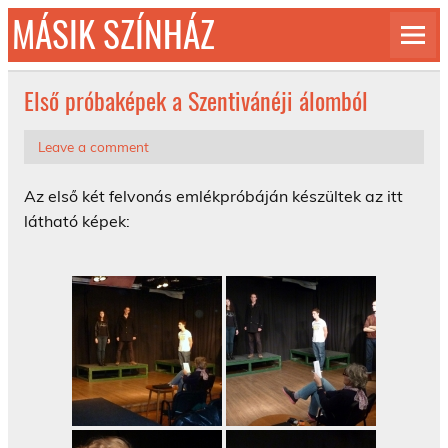
Skip
MÁSIK SZÍNHÁZ
to
content
© 1992-2026
Első próbaképek a Szentivánéji álomból
Leave a comment
Az első két felvonás emlékpróbáján készültek az itt
látható képek: