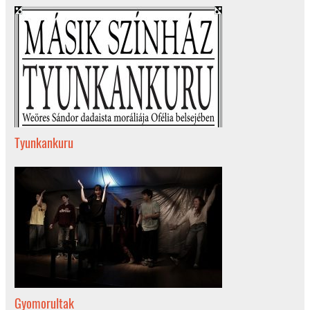
Tyunkankuru
Gyomorultak