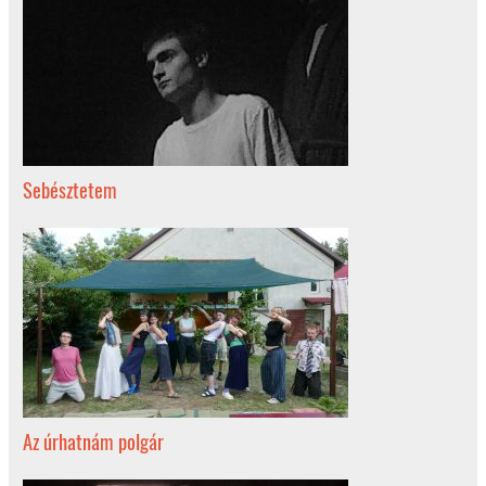
Sebésztetem
Az úrhatnám polgár