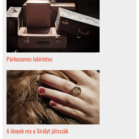
Párhuzamos labirintus
A lányok ma a Sirályt játsszák