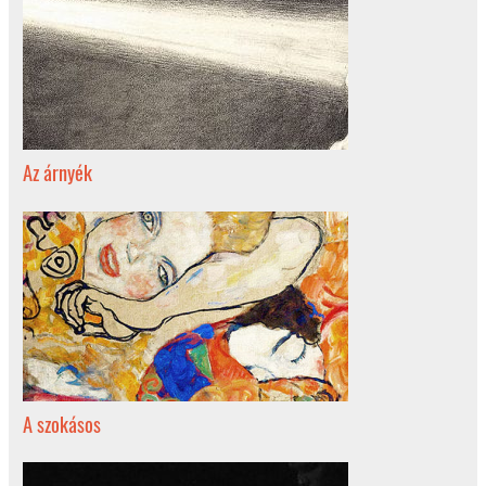
Az árnyék
A szokásos