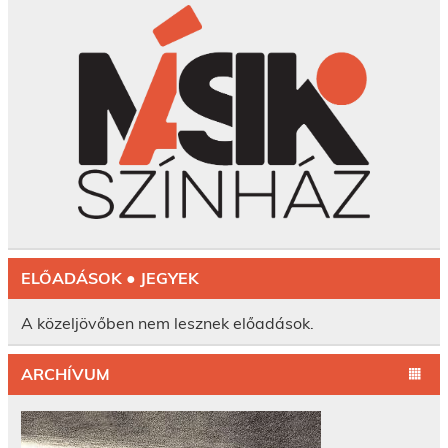
ELŐADÁSOK ● JEGYEK
A közeljövőben nem lesznek előadások.
ARCHÍVUM