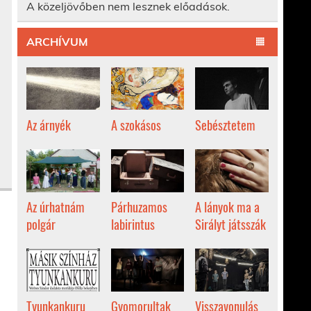
A közeljövőben nem lesznek előadások.
ARCHÍVUM
Az árnyék
A szokásos
Sebésztetem
Az úrhatnám
Párhuzamos
A lányok ma a
polgár
labirintus
Sirályt játsszák
Tyunkankuru
Gyomorultak
Visszavonulás