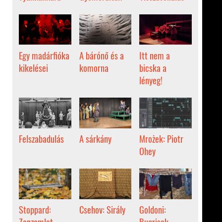
Egy madárfióka
A bárónő és a
Itt nem a
kikelései
komorna
bicska a
lényeg!
Felszabadulás
A sárkány
Mrożek: Piotr
Ohey
Stoppard:
Csehov: Sirály
Goldoni:
Zanzamlet
Bugrisok