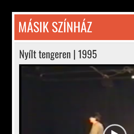
Skip
to
content
MÁSIK SZÍNHÁZ
© 1992-2026
Nyílt tengeren | 1995
Videólejátszó