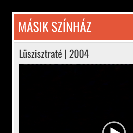
Skip
to
content
MÁSIK SZÍNHÁZ
© 1992-2026
Lüszisztraté | 2004
Videólejátszó