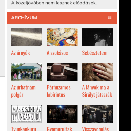
A közeljövőben nem lesznek előadások.
ARCHÍVUM
Az árnyék
A szokásos
Sebésztetem
Az úrhatnám
Párhuzamos
A lányok ma a
polgár
labirintus
Sirályt játsszák
Tyunkankuru
Gyomorultak
Visszavonulás