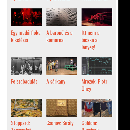
Egy madárfióka
A bárónő és a
Itt nem a
kikelései
komorna
bicska a
lényeg!
Felszabadulás
A sárkány
Mrożek: Piotr
Ohey
Stoppard:
Csehov: Sirály
Goldoni:
Zanzamlet
Bugrisok