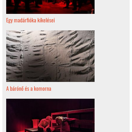
Egy madárfióka kikelései
A bárónő és a komorna