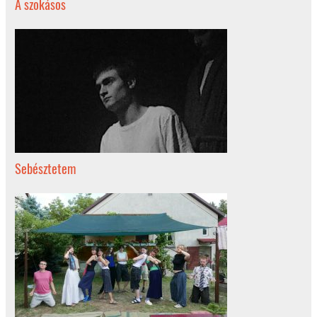
A szokásos
Sebésztetem