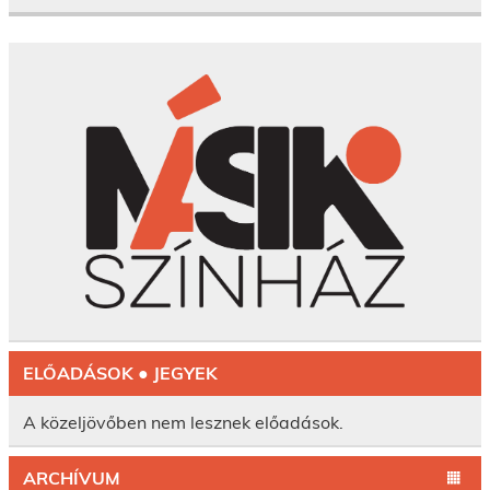
ELŐADÁSOK ● JEGYEK
A közeljövőben nem lesznek előadások.
ARCHÍVUM