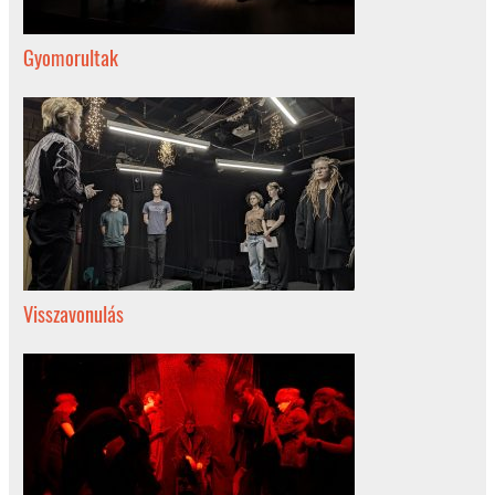
Gyomorultak
Visszavonulás