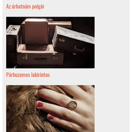
Az úrhatnám polgár
Párhuzamos labirintus