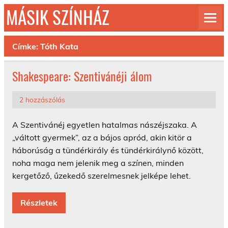
Skip
MÁSIK SZÍNHÁZ
to
content
© 1992-2026
Címke:
Tóth Kata
Shakespeare: Szentivánéji álom
2 hozzászólás
A Szentivánéj egyetlen hatalmas nászéjszaka. A
„váltott gyermek”, az a bájos apród, akin kitör a
háborúság a tündérkirály és tündérkirálynő között,
noha maga nem jelenik meg a színen, minden
kergetőző, űzekedő szerelmesnek jelképe lehet.
Részletek