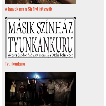
A lányok ma a Sirályt játsszák
Tyunkankuru