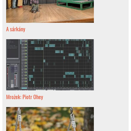
A sárkány
Mrożek: Piotr Ohey