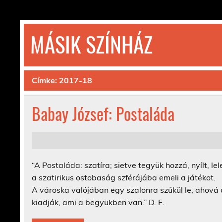
Skip
to
content
MÁSIK SZÍNHÁZ
© 1992-2026
Címke:
2017-18
Babay József: Postaláda
“A Postaláda: szatíra; sietve tegyük hozzá, nyílt, lel
a szatirikus ostobaság szférájába emeli a játékot.
A városka valójában egy szalonra szűkül le, ahová c
kiadják, ami a begyükben van.” D. F.