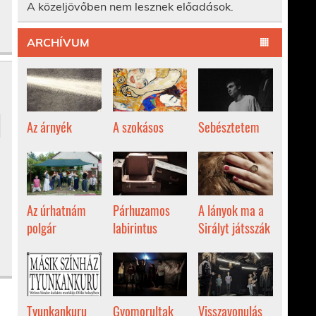
A közeljövőben nem lesznek előadások.
ARCHÍVUM
Az árnyék
A szokásos
Sebésztetem
Az úrhatnám
Párhuzamos
A lányok ma a
polgár
labirintus
Sirályt játsszák
Tyunkankuru
Gyomorultak
Visszavonulás