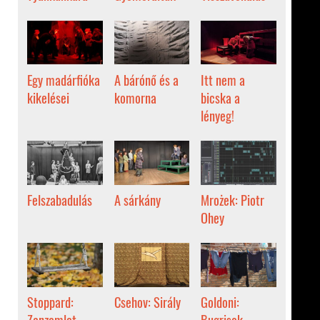
Egy madárfióka
A bárónő és a
Itt nem a
kikelései
komorna
bicska a
lényeg!
Felszabadulás
A sárkány
Mrożek: Piotr
Ohey
Stoppard:
Csehov: Sirály
Goldoni:
Zanzamlet
Bugrisok