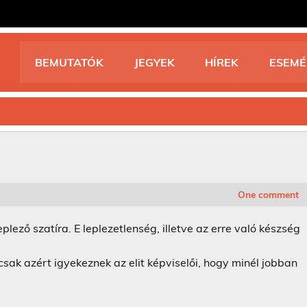
BEMUTATÓK
JEGYEK
HÍREK
ESEM
One comment
eplező szatíra. E leplezetlenség, illetve az erre való készség
sak azért igyekeznek az elit képviselői, hogy minél jobban