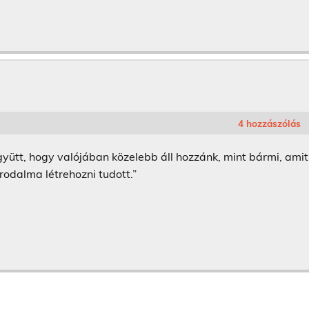
4 hozzászólás
yütt, hogy valójában közelebb áll hozzánk, mint bármi, amit
odalma létrehozni tudott.”