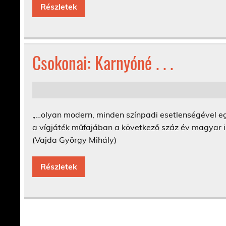
Részletek
Csokonai: Karnyóné . . .
„…olyan modern, minden színpadi esetlenségével eg
a vígjáték műfajában a következő száz év magyar ir
(Vajda György Mihály)
Részletek