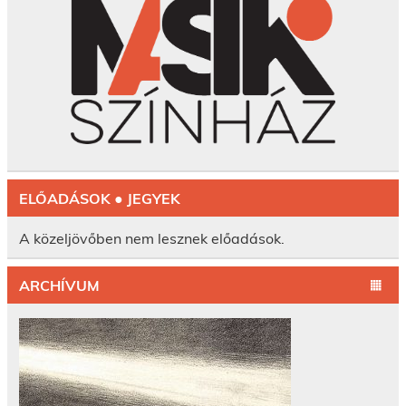
ELŐADÁSOK ● JEGYEK
A közeljövőben nem lesznek előadások.
ARCHÍVUM