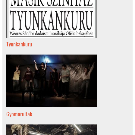
Tyunkankuru
Gyomorultak