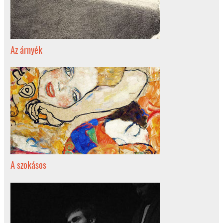
Az árnyék
A szokásos