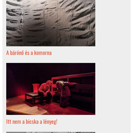
A bárónő és a komorna
Itt nem a bicska a lényeg!