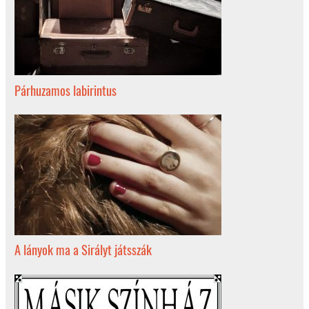
Párhuzamos labirintus
A lányok ma a Sirályt játsszák