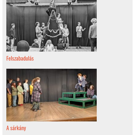
Felszabadulás
A sárkány