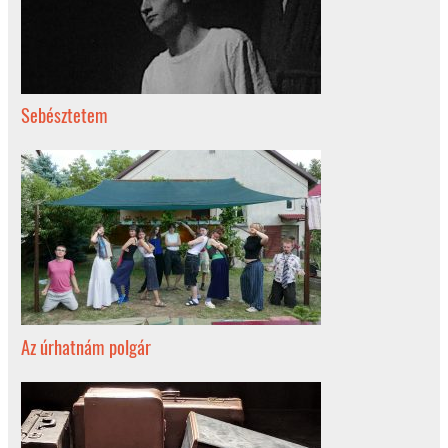
Sebésztetem
Az úrhatnám polgár