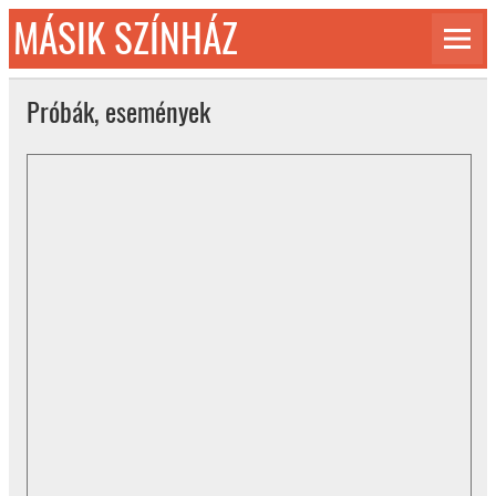
Skip
MÁSIK SZÍNHÁZ
to
content
© 1992-2026
Próbák, események