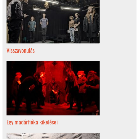
Visszavonulás
Egy madárfióka kikelései