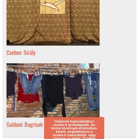
Csehov: Sirály
Oldalunk használatához
Goldoni: Bugrisok
cookie-k szükségesek. Az
Uniós törvények értelmében
kérem, engedélyezze a
cookie-k használatát, vagy
zárja be az oldalt.
További