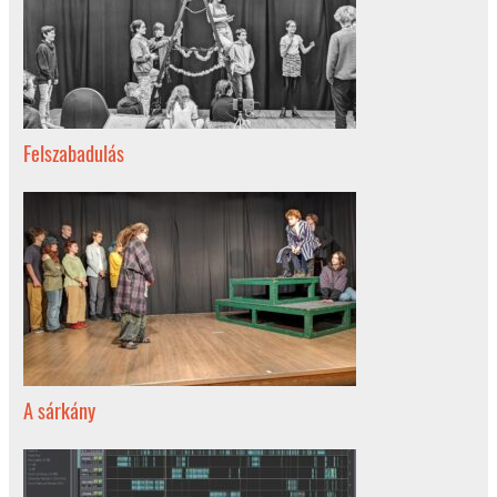
Felszabadulás
A sárkány