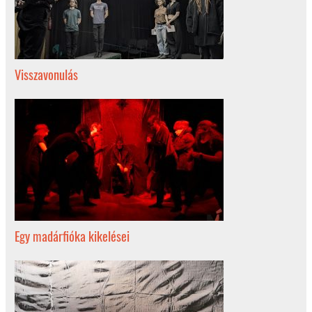
Visszavonulás
Egy madárfióka kikelései