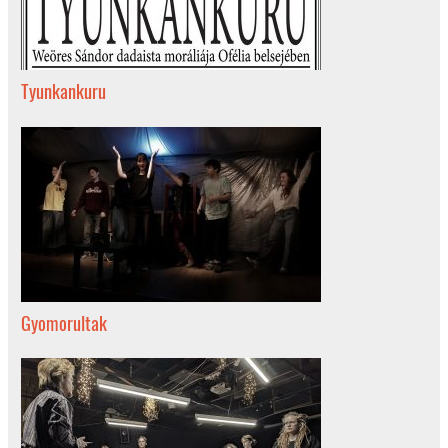
Tyunkankuru
Gyomorultak