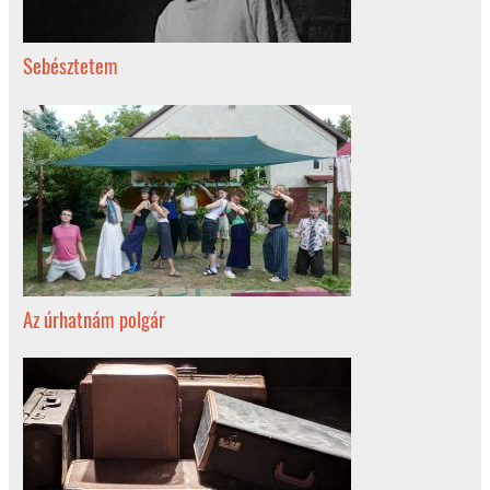
Sebésztetem
Az úrhatnám polgár