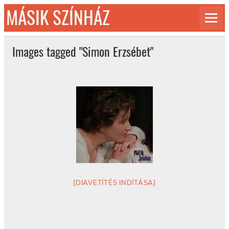
Skip
MÁSIK SZÍNHÁZ
to
content
© 1992-2026
Images tagged "Simon Erzsébet"
[DIAVETÍTÉS INDÍTÁSA]