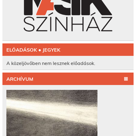
ELŐADÁSOK ● JEGYEK
A közeljövőben nem lesznek előadások.
ARCHÍVUM