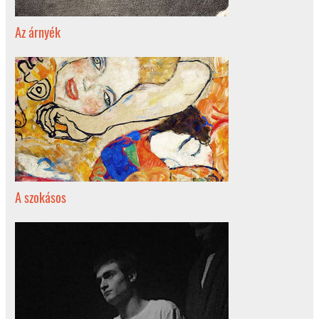
Az árnyék
A szokásos