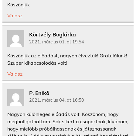
Köszönjük
Válasz
Körtvély Boglárka
2021. március 01. at 19:54
Köszönjük az előadást, nagyon élveztük! Gratulálunk!
Szuper kikapcsolódás volt!
Válasz
P. Enikő
2021. március 04. at 16:50
Nagyon különleges előadás volt. Köszönöm, hogy
meghallgathattam. Sok sikert a csoportnak, kívánom,
hogy mielőbb próbálhassanak és játszhassanak
élőben is. Addig meg várjuk a következő hangjátékot!