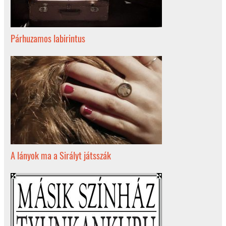
Párhuzamos labirintus
A lányok ma a Sirályt játsszák