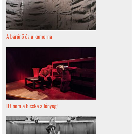
A bárónő és a komorna
Itt nem a bicska a lényeg!