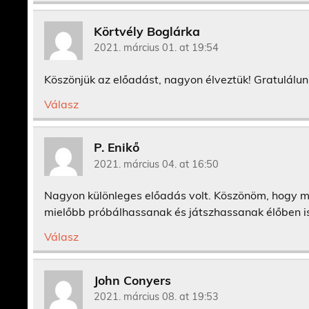
Körtvély Boglárka
2021. március 01. at 19:54
Köszönjük az előadást, nagyon élveztük! Gratulálun
Válasz
P. Enikő
2021. március 04. at 16:50
Nagyon különleges előadás volt. Köszönöm, hogy m
mielőbb próbálhassanak és játszhassanak élőben is
Válasz
John Conyers
2021. március 08. at 19:53