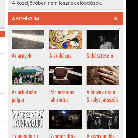
A közeljövőben nem lesznek előadások.
ARCHÍVUM
Az árnyék
A szokásos
Sebésztetem
Az úrhatnám
Párhuzamos
A lányok ma a
polgár
labirintus
Sirályt játsszák
Tyunkankuru
Gyomorultak
Visszavonulás