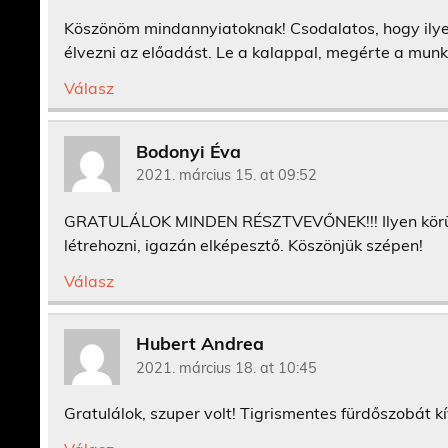
Köszönöm mindannyiatoknak! Csodalatos, hogy ilyen
élvezni az előadást. Le a kalappal, megérte a munk
Válasz
Bodonyi Éva
2021. március 15. at 09:52
GRATULÁLOK MINDEN RÉSZTVEVŐNEK!!! Ilyen körülmé
létrehozni, igazán elképesztő. Köszönjük szépen!
Válasz
Hubert Andrea
2021. március 18. at 10:45
Gratulálok, szuper volt! Tigrismentes fürdőszobát 