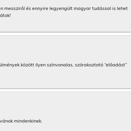
 messziről és ennyire legyengült magyar tudással is lehet
átok!
nyek között ilyen színvonalas, szórakoztató “előadást”
kívánok mindenkinek.