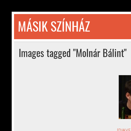
Skip
to
content
MÁSIK SZÍNHÁZ
© 1992-2026
Images tagged "Molnár Bálint"
[DIAVE