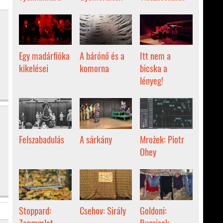
Egy madárfióka
A bárónő és a
Itt nem a
kikelései
komorna
bicska a
lényeg!
Felszabadulás
A sárkány
Mrożek: Piotr
Ohey
Stoppard:
Csehov: Sirály
Goldoni:
Zanzamlet
Bugrisok