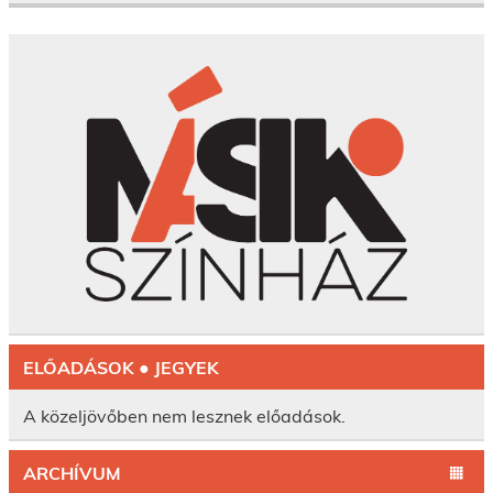
ELŐADÁSOK ● JEGYEK
A közeljövőben nem lesznek előadások.
ARCHÍVUM