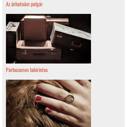
Az úrhatnám polgár
Párhuzamos labirintus