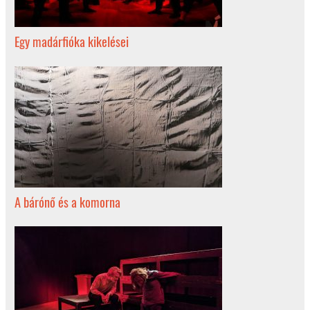
Egy madárfióka kikelései
A bárónő és a komorna