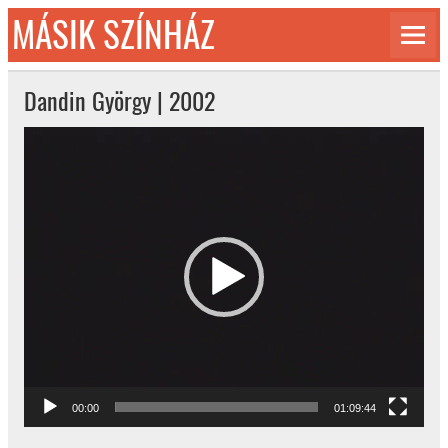
Skip
MÁSIK SZÍNHÁZ
to
content
© 1992-2026
Dandin György | 2002
Videólejátszó
00:00
01:09:44