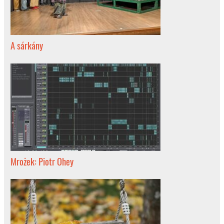
A sárkány
Mrożek: Piotr Ohey