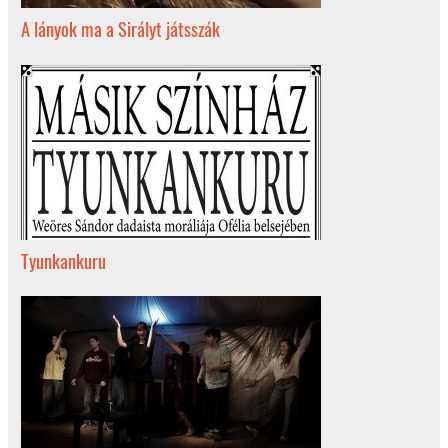
A lányok ma a Sirályt játsszák
Tyunkankuru