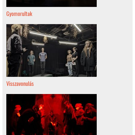
Gyomorultak
Visszavonulás