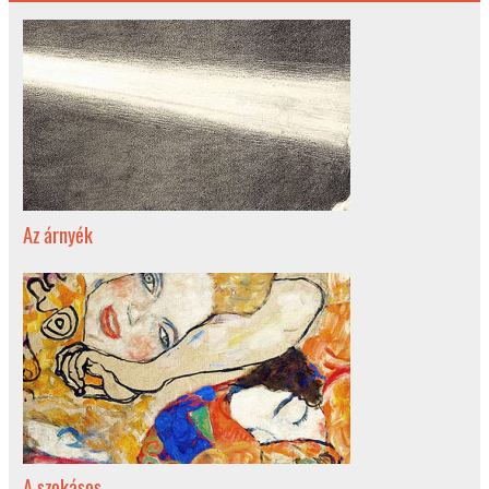
Az árnyék
A szokásos