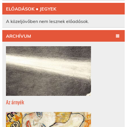
ELŐADÁSOK ● JEGYEK
A közeljövőben nem lesznek előadások.
ARCHÍVUM
Az árnyék