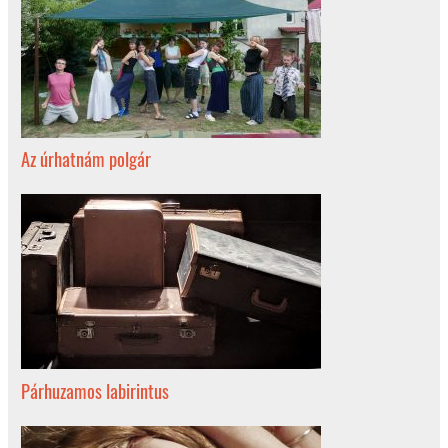
Az úrhatnám polgár
Párhuzamos labirintus