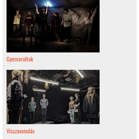
Gyomorultak
Visszavonulás