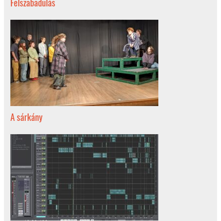
Felszabadulás
A sárkány