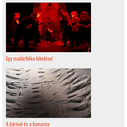
Egy madárfióka kikelései
A bárónő és a komorna