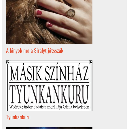
A lányok ma a Sirályt játsszák
Tyunkankuru