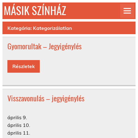
Skip
MÁSIK SZÍNHÁZ
to
content
© 1992-2026
Kategória:
Kategorizálatlan
Gyomorultak – Jegyigénylés
Részletek
Visszavonulás – jegyigénylés
április 9.
április 10.
április 11.