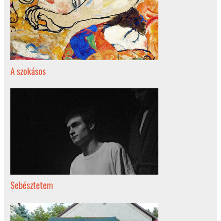
A szokásos
Sebésztetem