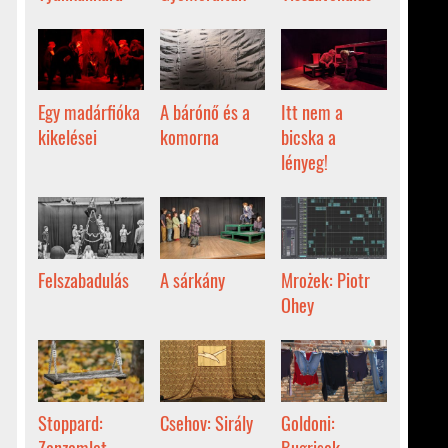
Egy madárfióka
A bárónő és a
Itt nem a
kikelései
komorna
bicska a
lényeg!
Felszabadulás
A sárkány
Mrożek: Piotr
Ohey
Stoppard:
Csehov: Sirály
Goldoni:
Zanzamlet
Bugrisok