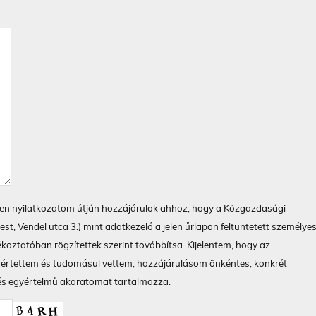
elen nyilatkozatom útján hozzájárulok ahhoz, hogy a Közgazdasági
t, Vendel utca 3.) mint adatkezelő a jelen űrlapon feltüntetett személye
ékoztatóban rögzítettek szerint továbbítsa. Kijelentem, hogy az
gértettem és tudomásul vettem; hozzájárulásom önkéntes, konkrét
 és egyértelmű akaratomat tartalmazza.