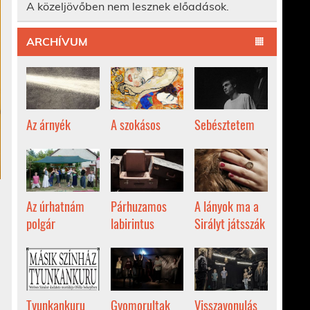
A közeljövőben nem lesznek előadások.
ARCHÍVUM
Az árnyék
A szokásos
Sebésztetem
Az úrhatnám
Párhuzamos
A lányok ma a
polgár
labirintus
Sirályt játsszák
Tyunkankuru
Gyomorultak
Visszavonulás