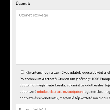
Üzenet:
Kijelentem, hogy a személyes adatok jogosultjaként a j
Politechnikum Alternatív Gimnázium (székhely: 1096 Budapes
adataimat megismerje, kezelje, valamint az adatkezelési táj
adatkezelő
adatkezelési tájékoztatójában
rögzítetteket me
adatkezelésre vonatkozik, megfelelő tájékoztatáson alapul