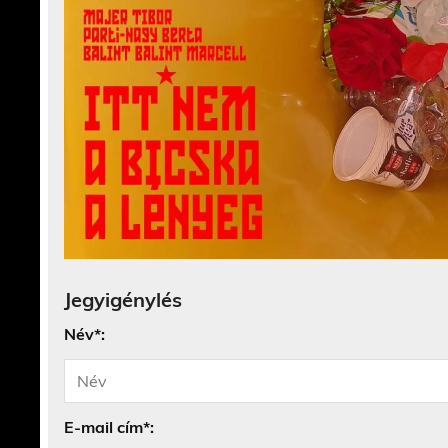
Jegyigénylés
Név*:
E-mail cím*: