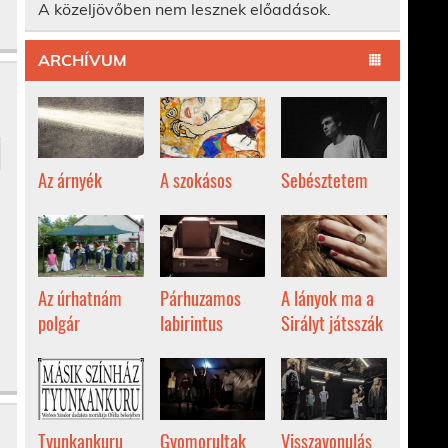
A közeljövőben nem lesznek előadások.
ARCHÍVUM
Az árnyék
A szokásos
Sebésztetem
Az úrhatnám
Párhuzamos
A lányok ma a
polgár
labirintus
Sirályt játsszák
Tyunkankuru
Gyomorultak
Visszavonulás