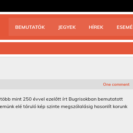
BEMUTATÓK
JEGYEK
HÍREK
ESEM
One comment
öbb mint 250 évvel ezelőtt írt Bugrisokban bemutatott
münk elé táruló kép szinte megszólalásig hasonlít korunk