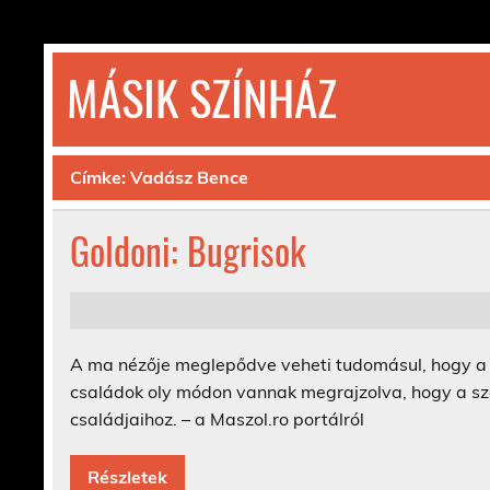
Skip
to
content
MÁSIK SZÍNHÁZ
© 1992-2026
Címke:
Vadász Bence
Goldoni: Bugrisok
A ma nézője meglepődve veheti tudomásul, hogy a t
családok oly módon vannak megrajzolva, hogy a sze
családjaihoz. – a Maszol.ro portálról
Részletek