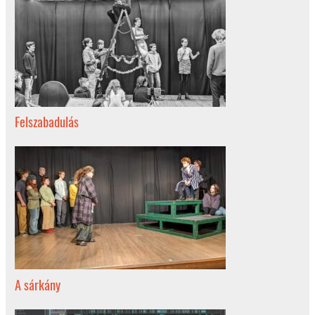
Felszabadulás
A sárkány