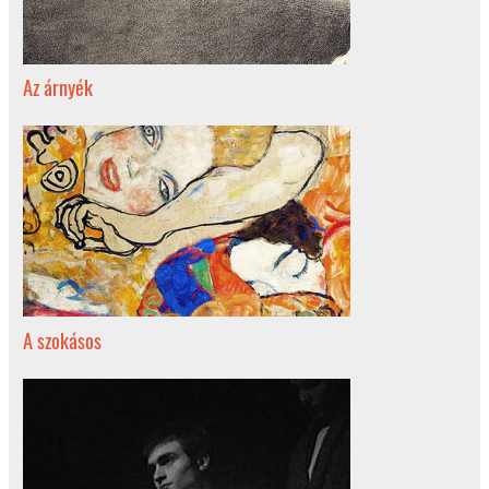
Az árnyék
A szokásos