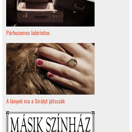
Párhuzamos labirintus
A lányok ma a Sirályt játsszák