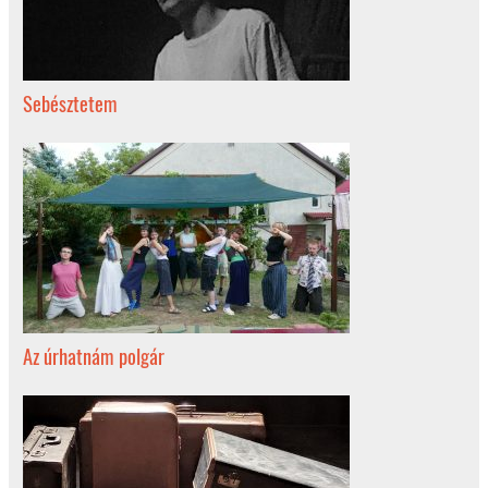
Sebésztetem
Az úrhatnám polgár