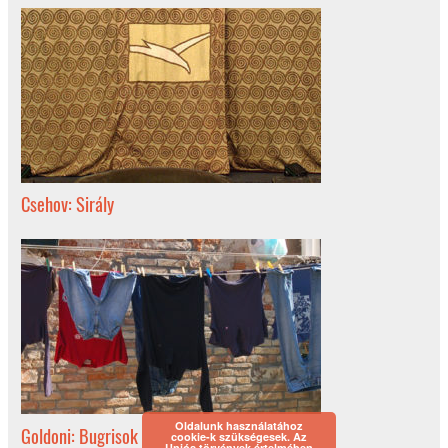
Csehov: Sirály
Oldalunk használatához
Goldoni: Bugrisok
cookie-k szükségesek. Az
Uniós törvények értelmében