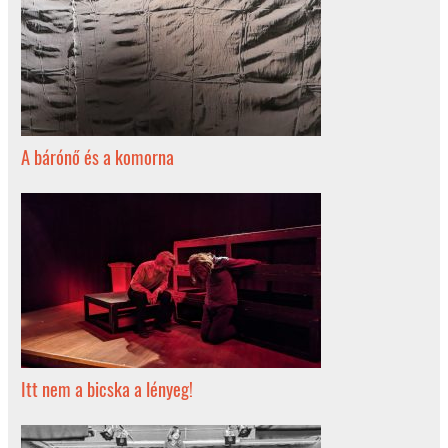
A bárónő és a komorna
Itt nem a bicska a lényeg!