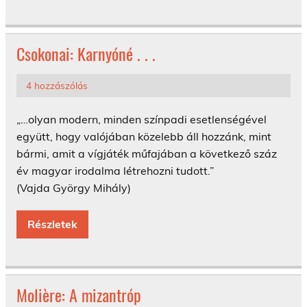
Csokonai: Karnyóné . . .
4 hozzászólás
„…olyan modern, minden színpadi esetlenségével
együtt, hogy valójában közelebb áll hozzánk, mint
bármi, amit a vígjáték műfajában a következő száz
év magyar irodalma létrehozni tudott.”
(Vajda György Mihály)
Részletek
Molière: A mizantróp