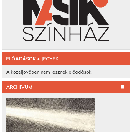
ELŐADÁSOK ● JEGYEK
A közeljövőben nem lesznek előadások.
ARCHÍVUM