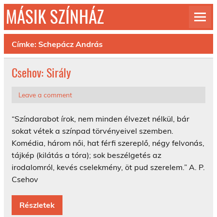
Skip
MÁSIK SZÍNHÁZ
to
content
© 1992-2026
Címke:
Schepácz András
Csehov: Sirály
Leave a comment
“Színdarabot írok, nem minden élvezet nélkül, bár
sokat vétek a színpad törvényeivel szemben.
Komédia, három női, hat férfi szereplő, négy felvonás,
tájkép (kilátás a tóra); sok beszélgetés az
irodalomról, kevés cselekmény, öt pud szerelem.” A. P.
Csehov
Részletek