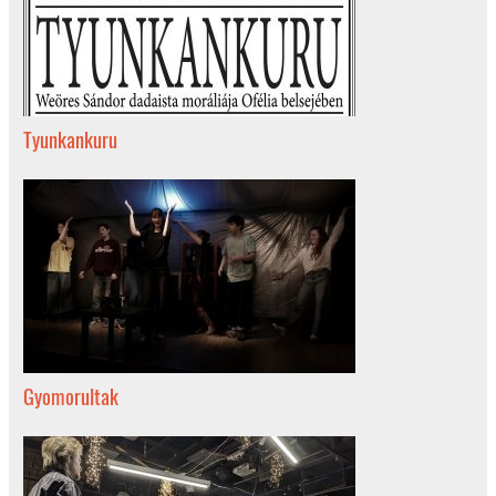
Tyunkankuru
Gyomorultak