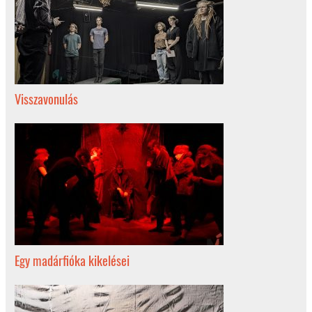
Visszavonulás
Egy madárfióka kikelései