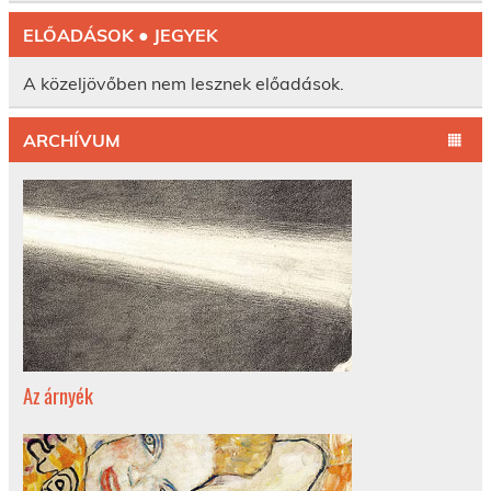
ELŐADÁSOK ● JEGYEK
A közeljövőben nem lesznek előadások.
ARCHÍVUM
Az árnyék