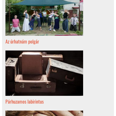
Az úrhatnám polgár
Párhuzamos labirintus