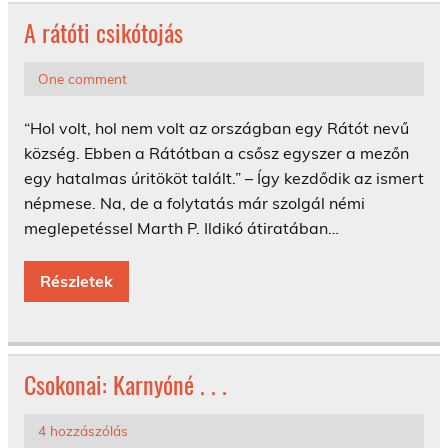
A rátóti csikótojás
One comment
“Hol volt, hol nem volt az országban egy Rátót nevű
község. Ebben a Rátótban a csősz egyszer a mezőn
egy hatalmas úritököt talált.” – Így kezdődik az ismert
népmese. Na, de a folytatás már szolgál némi
meglepetéssel Marth P. Ildikó átiratában…
Részletek
Csokonai: Karnyóné . . .
4 hozzászólás