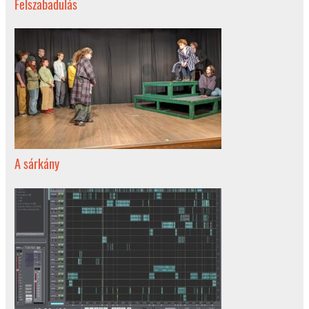
Felszabadulás
A sárkány