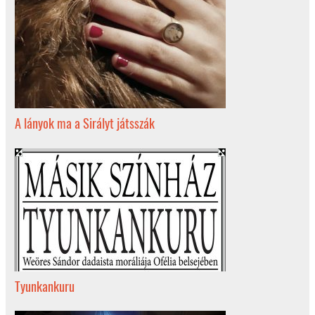
A lányok ma a Sirályt játsszák
Tyunkankuru