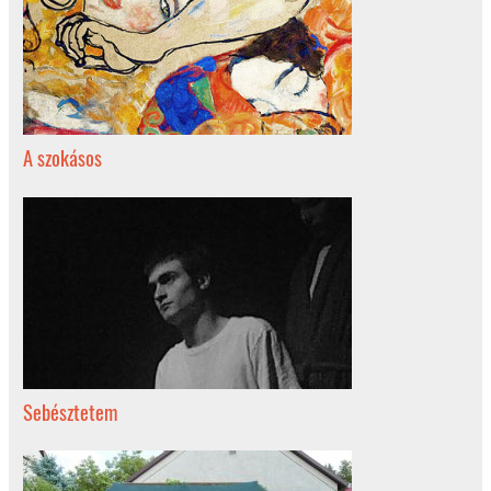
A szokásos
Sebésztetem