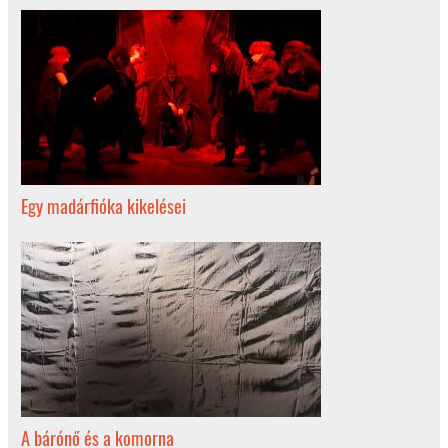
Egy madárfióka kikelései
A bárónő és a komorna