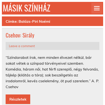
Skip
MÁSIK SZÍNHÁZ
to
content
© 1992-2026
Címke:
Balázs-Piri Noémi
Csehov: Sirály
Leave a comment
“Színdarabot írok, nem minden élvezet nélkül, bár
sokat vétek a színpad törvényeivel szemben.
Komédia, három női, hat férfi szereplő, négy felvonás,
tájkép (kilátás a tóra); sok beszélgetés az
irodalomról, kevés cselekmény, öt pud szerelem.” A. P.
Csehov
Részletek