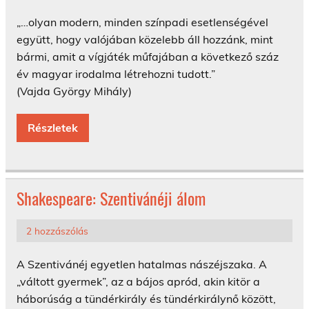
„…olyan modern, minden színpadi esetlenségével
együtt, hogy valójában közelebb áll hozzánk, mint
bármi, amit a vígjáték műfajában a következő száz
év magyar irodalma létrehozni tudott.”
(Vajda György Mihály)
Részletek
Shakespeare: Szentivánéji álom
2 hozzászólás
A Szentivánéj egyetlen hatalmas nászéjszaka. A
„váltott gyermek”, az a bájos apród, akin kitör a
háborúság a tündérkirály és tündérkirálynő között,