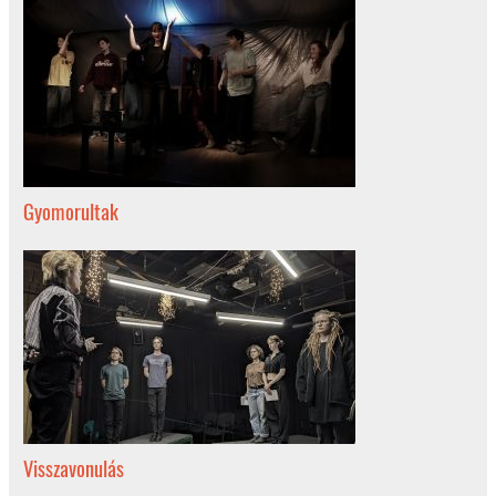
Gyomorultak
Visszavonulás